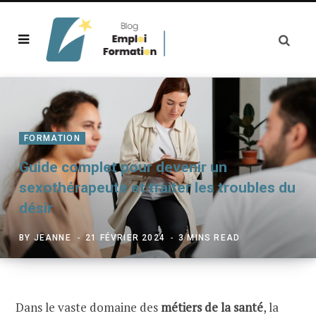
FORMATION
Guide complet pour devenir un
sexothérapeute et traiter les troubles du
désir
BY
JEANNE
21 FÉVRIER 2024
3 MINS READ
Dans le vaste domaine des
métiers de la santé
, la